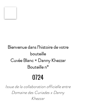
ℹ️ Horaire · Lundi au Vendredi : 9h à 11h et 16h30 à
18h30 | Mercredi : Fermé | Samedi : 9h à 11h30 ·
Bienvenue dans l’histoire de votre
bouteille
Cuvée Blanc × Danny Khezzar
Bouteille n°
0724
Issue de la collaboration officielle entre
Domaine des Curiades x Danny
Khezzar