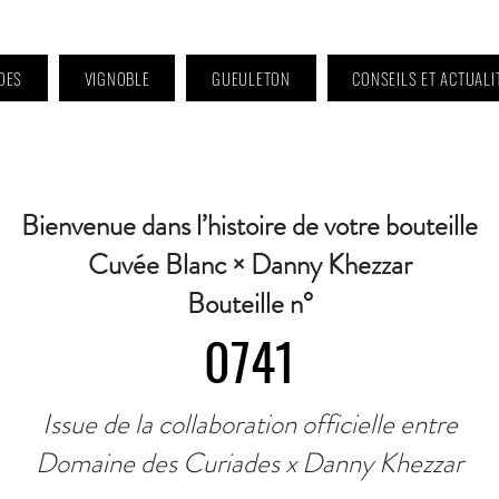
DES
VIGNOBLE
GUEULETON
CONSEILS ET ACTUALI
 9h à 11h et 16h30 à 18h30 | Mercredi : Fermé | Samedi : 9h à 11h30 · Contact 
Bienvenue dans l’histoire de votre bouteille
Cuvée Blanc × Danny Khezzar
Bouteille n°
0741
Issue de la collaboration officielle entre
Domaine des Curiades x Danny Khezzar