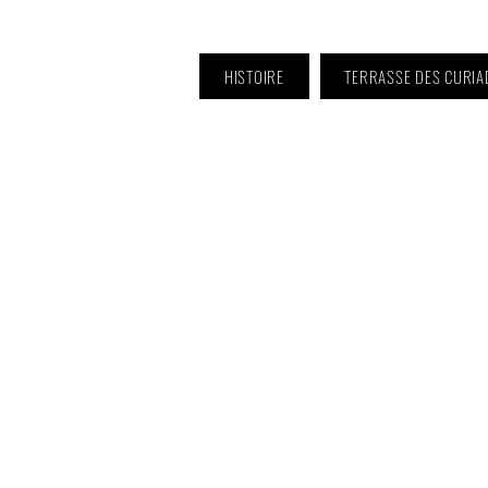
HISTOIRE
TERRASSE DES CURIA
ℹ️ Horaire · Lundi au Vendredi :