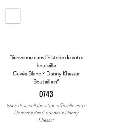
ℹ️ Horaire · Lundi au Vendredi : 9h à 11h et 16h30 à
18h30 | Mercredi : Fermé | Samedi : 9h à 11h30 ·
Bienvenue dans l’histoire de votre
bouteille
Cuvée Blanc × Danny Khezzar
Bouteille n°
0743
Issue de la collaboration officielle entre
Domaine des Curiades x Danny
Khezzar