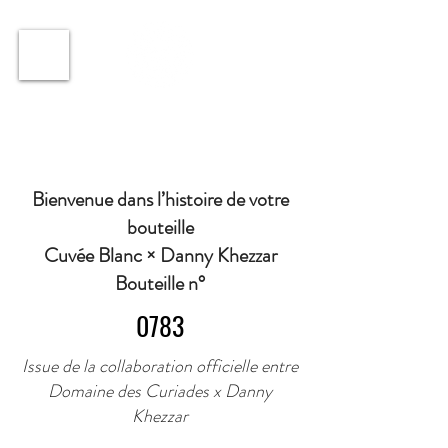
ℹ️ Horaire · Lundi au Vendredi : 9h à 11h et 16h30 à
18h30 | Mercredi : Fermé | Samedi : 9h à 11h30 ·
Bienvenue dans l’histoire de votre
bouteille
Cuvée Blanc × Danny Khezzar
Bouteille n°
0783
Issue de la collaboration officielle entre
Domaine des Curiades x Danny
Khezzar