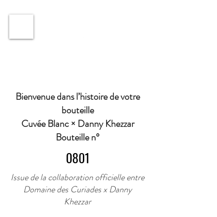
ℹ️ Horaire · Lundi au Vendredi : 9h à 11h et 16h30 à
18h30 | Mercredi : Fermé | Samedi : 9h à 11h30 ·
Bienvenue dans l’histoire de votre
bouteille
Cuvée Blanc × Danny Khezzar
Bouteille n°
0801
Issue de la collaboration officielle entre
Domaine des Curiades x Danny
Khezzar