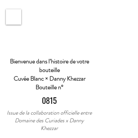
ℹ️ Horaire · Lundi au Vendredi : 9h à 11h et 16h30 à
18h30 | Mercredi : Fermé | Samedi : 9h à 11h30 ·
Bienvenue dans l’histoire de votre
bouteille
Cuvée Blanc × Danny Khezzar
Bouteille n°
0815
Issue de la collaboration officielle entre
Domaine des Curiades x Danny
Khezzar