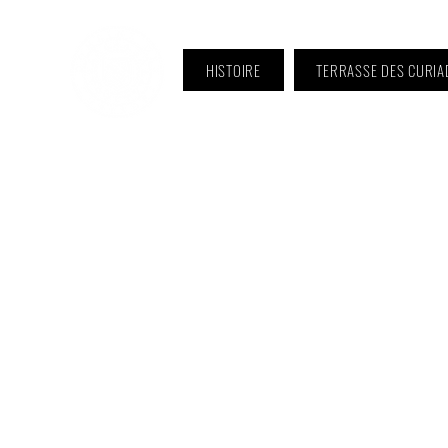
HISTOIRE
TERRASSE DES CURIA
ℹ️ Horaire · Lundi au Vendredi :