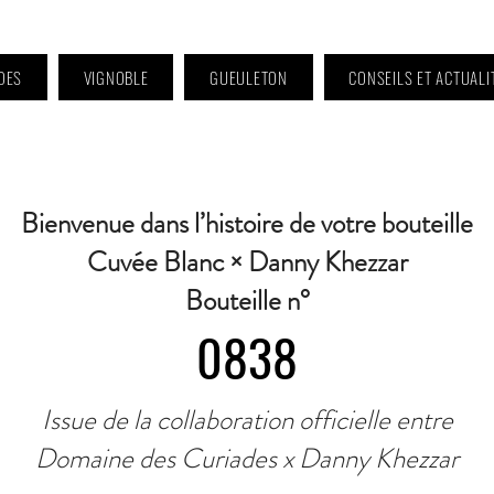
DES
VIGNOBLE
GUEULETON
CONSEILS ET ACTUALI
 9h à 11h et 16h30 à 18h30 | Mercredi : Fermé | Samedi : 9h à 11h30 · Contact 
Bienvenue dans l’histoire de votre bouteille
Cuvée Blanc × Danny Khezzar
Bouteille n°
0838
Issue de la collaboration officielle entre
Domaine des Curiades x Danny Khezzar