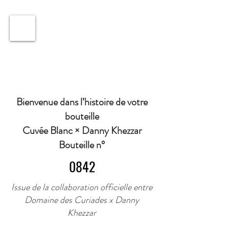
ℹ️ Horaire · Lundi au Vendredi : 9h à 11h et 16h30 à
18h30 | Mercredi : Fermé | Samedi : 9h à 11h30 ·
Bienvenue dans l’histoire de votre
bouteille
Cuvée Blanc × Danny Khezzar
Bouteille n°
0842
Issue de la collaboration officielle entre
Domaine des Curiades x Danny
Khezzar