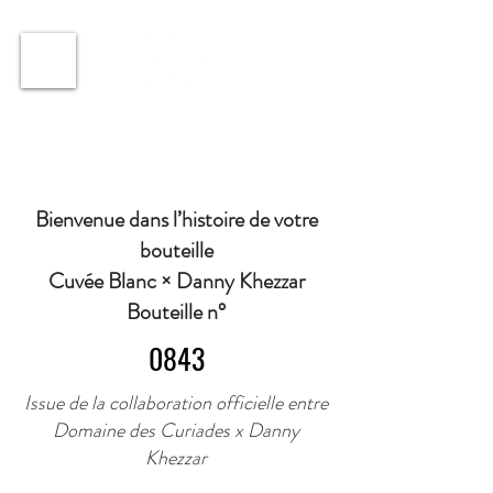
ℹ️ Horaire · Lundi au Vendredi : 9h à 11h et 16h30 à
18h30 | Mercredi : Fermé | Samedi : 9h à 11h30 ·
Bienvenue dans l’histoire de votre
bouteille
Cuvée Blanc × Danny Khezzar
Bouteille n°
0843
Issue de la collaboration officielle entre
Domaine des Curiades x Danny
Khezzar