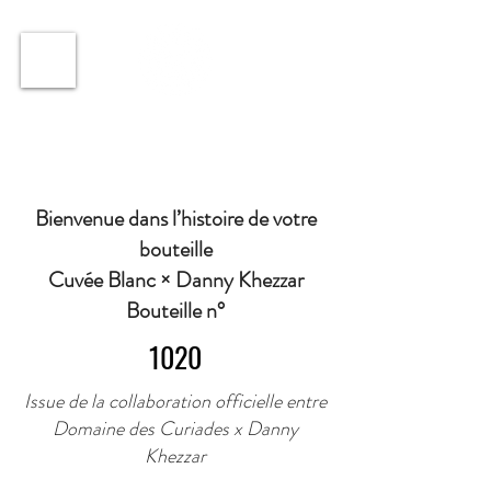
ℹ️ Horaire · Lundi au Vendredi : 9h à 11h et 16h30 à
18h30 | Mercredi : Fermé | Samedi : 9h à 11h30 ·
Bienvenue dans l’histoire de votre
bouteille
Cuvée Blanc × Danny Khezzar
Bouteille n°
1020
Issue de la collaboration officielle entre
Domaine des Curiades x Danny
Khezzar