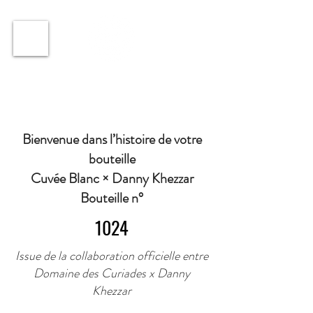
ℹ️ Horaire · Lundi au Vendredi : 9h à 11h et 16h30 à
18h30 | Mercredi : Fermé | Samedi : 9h à 11h30 ·
Bienvenue dans l’histoire de votre
bouteille
Cuvée Blanc × Danny Khezzar
Bouteille n°
1024
Issue de la collaboration officielle entre
Domaine des Curiades x Danny
Khezzar