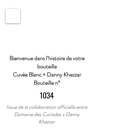
ℹ️ Horaire · Lundi au Vendredi : 9h à 11h et 16h30 à
18h30 | Mercredi : Fermé | Samedi : 9h à 11h30 ·
Bienvenue dans l’histoire de votre
bouteille
Cuvée Blanc × Danny Khezzar
Bouteille n°
1034
Issue de la collaboration officielle entre
Domaine des Curiades x Danny
Khezzar