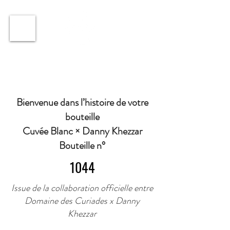
ℹ️ Horaire · Lundi au Vendredi : 9h à 11h et 16h30 à
18h30 | Mercredi : Fermé | Samedi : 9h à 11h30 ·
Bienvenue dans l’histoire de votre
bouteille
Cuvée Blanc × Danny Khezzar
Bouteille n°
1044
Issue de la collaboration officielle entre
Domaine des Curiades x Danny
Khezzar