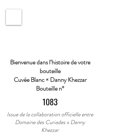
ℹ️ Horaire · Lundi au Vendredi : 9h à 11h et 16h30 à
18h30 | Mercredi : Fermé | Samedi : 9h à 11h30 ·
Bienvenue dans l’histoire de votre
bouteille
Cuvée Blanc × Danny Khezzar
Bouteille n°
1083
Issue de la collaboration officielle entre
Domaine des Curiades x Danny
Khezzar