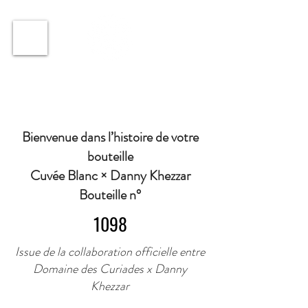
ℹ️ Horaire · Lundi au Vendredi : 9h à 11h et 16h30 à
18h30 | Mercredi : Fermé | Samedi : 9h à 11h30 ·
Bienvenue dans l’histoire de votre
bouteille
Cuvée Blanc × Danny Khezzar
Bouteille n°
1098
Issue de la collaboration officielle entre
Domaine des Curiades x Danny
Khezzar