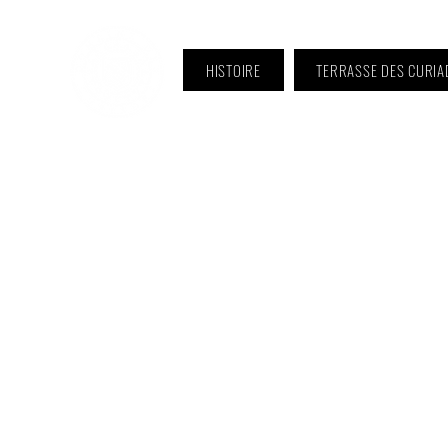
HISTOIRE
TERRASSE DES CURIA
ℹ️ Horaire · Lundi au Vendredi :