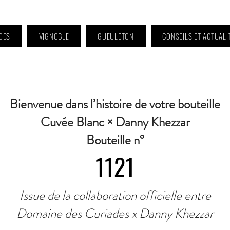
DES
VIGNOBLE
GUEULETON
CONSEILS ET ACTUALI
 9h à 11h et 16h30 à 18h30 | Mercredi : Fermé | Samedi : 9h à 11h30 · Contact 
Bienvenue dans l’histoire de votre bouteille
Cuvée Blanc × Danny Khezzar
Bouteille n°
1121
Issue de la collaboration officielle entre
Domaine des Curiades x Danny Khezzar