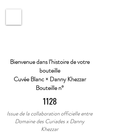
ℹ️ Horaire · Lundi au Vendredi : 9h à 11h et 16h30 à
18h30 | Mercredi : Fermé | Samedi : 9h à 11h30 ·
Bienvenue dans l’histoire de votre
bouteille
Cuvée Blanc × Danny Khezzar
Bouteille n°
1128
Issue de la collaboration officielle entre
Domaine des Curiades x Danny
Khezzar