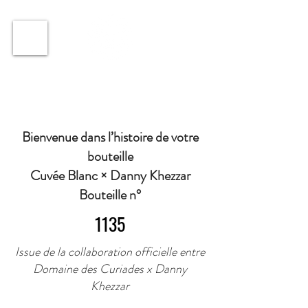
ℹ️ Horaire · Lundi au Vendredi : 9h à 11h et 16h30 à
18h30 | Mercredi : Fermé | Samedi : 9h à 11h30 ·
Bienvenue dans l’histoire de votre
bouteille
Cuvée Blanc × Danny Khezzar
Bouteille n°
1135
Issue de la collaboration officielle entre
Domaine des Curiades x Danny
Khezzar