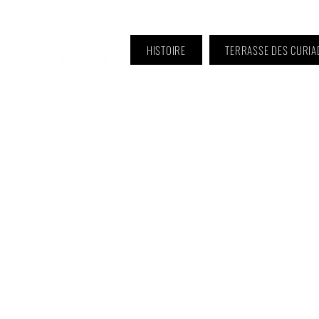
HISTOIRE
TERRASSE DES CURIA
ℹ️ Horaire · Lundi au Vendredi :