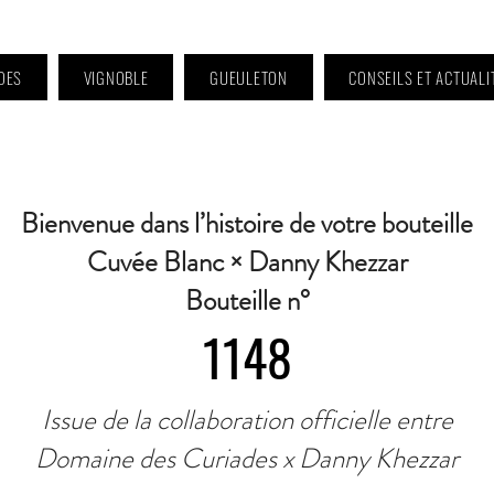
DES
VIGNOBLE
GUEULETON
CONSEILS ET ACTUALI
 9h à 11h et 16h30 à 18h30 | Mercredi : Fermé | Samedi : 9h à 11h30 · Contact 
Bienvenue dans l’histoire de votre bouteille
Cuvée Blanc × Danny Khezzar
Bouteille n°
1148
Issue de la collaboration officielle entre
Domaine des Curiades x Danny Khezzar