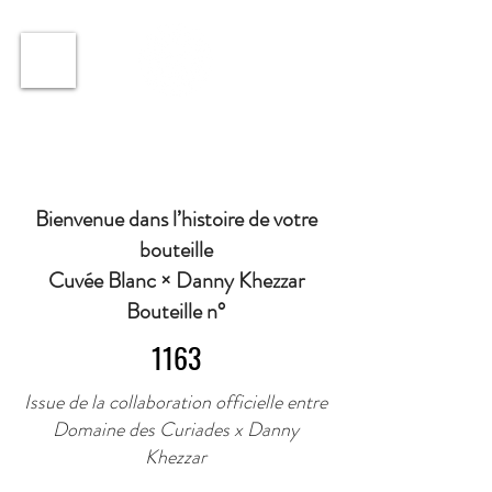
ℹ️ Horaire · Lundi au Vendredi : 9h à 11h et 16h30 à
18h30 | Mercredi : Fermé | Samedi : 9h à 11h30 ·
Bienvenue dans l’histoire de votre
bouteille
Cuvée Blanc × Danny Khezzar
Bouteille n°
1163
Issue de la collaboration officielle entre
Domaine des Curiades x Danny
Khezzar