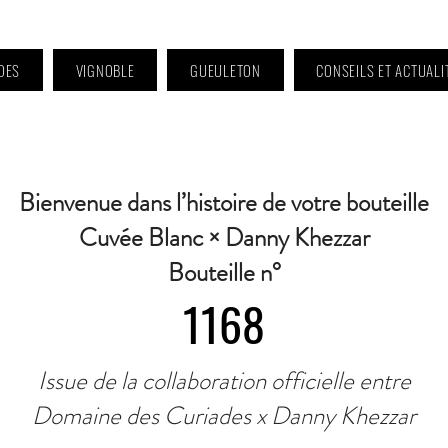
DES
VIGNOBLE
GUEULETON
CONSEILS ET ACTUALI
 9h à 11h et 16h30 à 18h30 | Mercredi : Fermé | Samedi : 9h à 11h30 · Contact 
Bienvenue dans l’histoire de votre bouteille
Cuvée Blanc × Danny Khezzar
Bouteille n°
1168
Issue de la collaboration officielle entre
Domaine des Curiades x Danny Khezzar