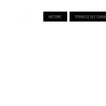
HISTOIRE
TERRASSE DES CURIA
ℹ️ Horaire · Lundi au Vendredi :