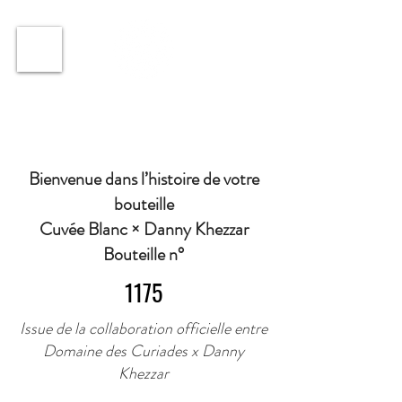
ℹ️ Horaire · Lundi au Vendredi : 9h à 11h et 16h30 à
18h30 | Mercredi : Fermé | Samedi : 9h à 11h30 ·
Bienvenue dans l’histoire de votre
bouteille
Cuvée Blanc × Danny Khezzar
Bouteille n°
1175
Issue de la collaboration officielle entre
Domaine des Curiades x Danny
Khezzar