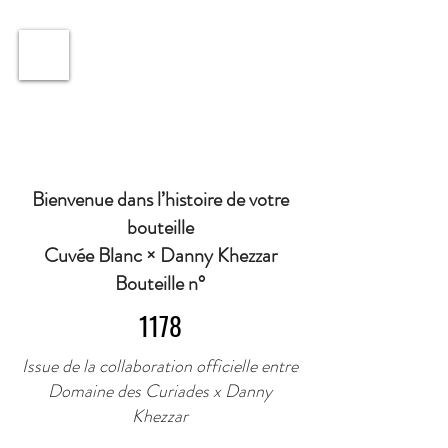
ℹ️ Horaire · Lundi au Vendredi : 9h à 11h et 16h30 à
18h30 | Mercredi : Fermé | Samedi : 9h à 11h30 ·
Bienvenue dans l’histoire de votre
bouteille
Cuvée Blanc × Danny Khezzar
Bouteille n°
1178
Issue de la collaboration officielle entre
Domaine des Curiades x Danny
Khezzar