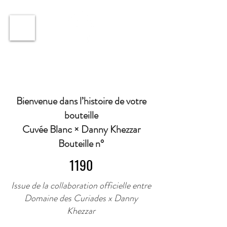
ℹ️ Horaire · Lundi au Vendredi : 9h à 11h et 16h30 à
18h30 | Mercredi : Fermé | Samedi : 9h à 11h30 ·
Bienvenue dans l’histoire de votre
bouteille
Cuvée Blanc × Danny Khezzar
Bouteille n°
1190
Issue de la collaboration officielle entre
Domaine des Curiades x Danny
Khezzar