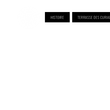
HISTOIRE
TERRASSE DES CURIA
ℹ️ Horaire · Lundi au Vendredi :