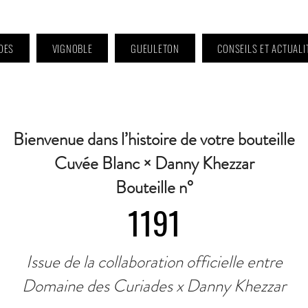
DES
VIGNOBLE
GUEULETON
CONSEILS ET ACTUALI
 9h à 11h et 16h30 à 18h30 | Mercredi : Fermé | Samedi : 9h à 11h30 · Contact 
Bienvenue dans l’histoire de votre bouteille
Cuvée Blanc × Danny Khezzar
Bouteille n°
1191
Issue de la collaboration officielle entre
Domaine des Curiades x Danny Khezzar