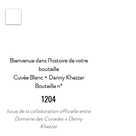
ℹ️ Horaire · Lundi au Vendredi : 9h à 11h et 16h30 à
18h30 | Mercredi : Fermé | Samedi : 9h à 11h30 ·
Bienvenue dans l’histoire de votre
bouteille
Cuvée Blanc × Danny Khezzar
Bouteille n°
1204
Issue de la collaboration officielle entre
Domaine des Curiades x Danny
Khezzar