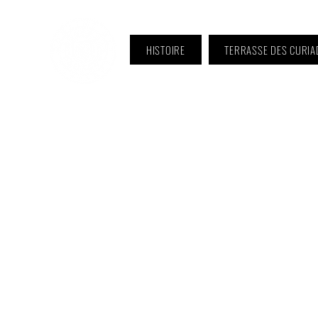
HISTOIRE
TERRASSE DES CURIA
ℹ️ Horaire · Lundi au Vendredi :