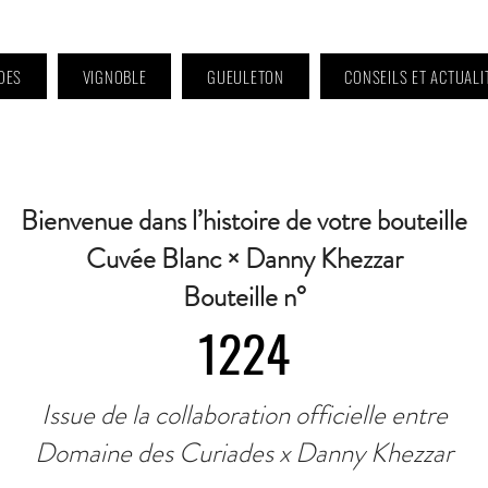
DES
VIGNOBLE
GUEULETON
CONSEILS ET ACTUALI
 9h à 11h et 16h30 à 18h30 | Mercredi : Fermé | Samedi : 9h à 11h30 · Contact 
Bienvenue dans l’histoire de votre bouteille
Cuvée Blanc × Danny Khezzar
Bouteille n°
1224
Issue de la collaboration officielle entre
Domaine des Curiades x Danny Khezzar