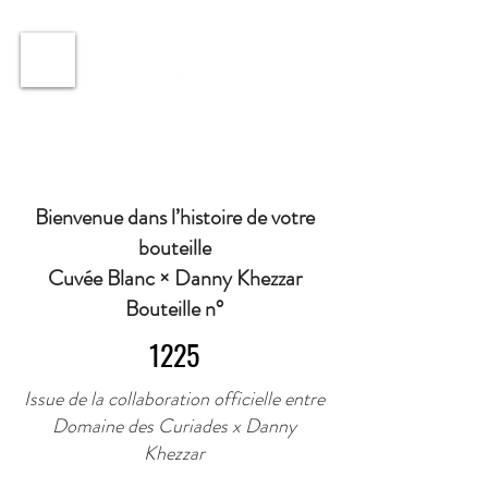
ℹ️ Horaire · Lundi au Vendredi : 9h à 11h et 16h30 à
18h30 | Mercredi : Fermé | Samedi : 9h à 11h30 ·
Bienvenue dans l’histoire de votre
bouteille
Cuvée Blanc × Danny Khezzar
Bouteille n°
1225
Issue de la collaboration officielle entre
Domaine des Curiades x Danny
Khezzar