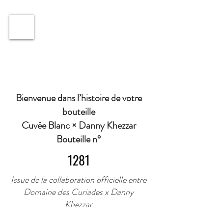
ℹ️ Horaire · Lundi au Vendredi : 9h à 11h et 16h30 à
18h30 | Mercredi : Fermé | Samedi : 9h à 11h30 ·
Bienvenue dans l’histoire de votre
bouteille
Cuvée Blanc × Danny Khezzar
Bouteille n°
1281
Issue de la collaboration officielle entre
Domaine des Curiades x Danny
Khezzar