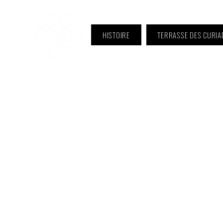
HISTOIRE
TERRASSE DES CURIA
ℹ️ Horaire · Lundi au Vendredi :