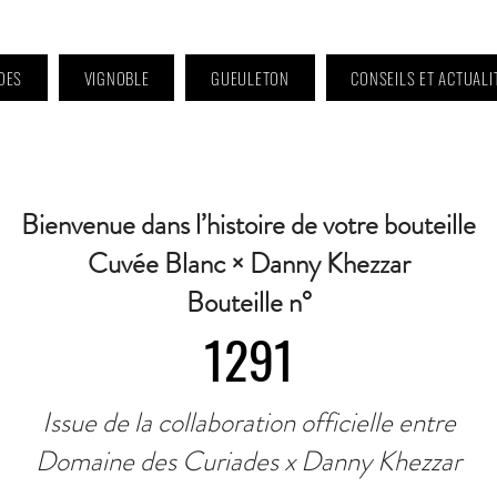
DES
VIGNOBLE
GUEULETON
CONSEILS ET ACTUALI
 9h à 11h et 16h30 à 18h30 | Mercredi : Fermé | Samedi : 9h à 11h30 · Contact 
Bienvenue dans l’histoire de votre bouteille
Cuvée Blanc × Danny Khezzar
Bouteille n°
1291
Issue de la collaboration officielle entre
Domaine des Curiades x Danny Khezzar