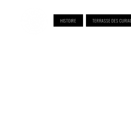
HISTOIRE
TERRASSE DES CURIA
ℹ️ Horaire · Lundi au Vendredi :