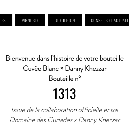
DES
VIGNOBLE
GUEULETON
CONSEILS ET ACTUALI
 9h à 11h et 16h30 à 18h30 | Mercredi : Fermé | Samedi : 9h à 11h30 · Contact 
Bienvenue dans l’histoire de votre bouteille
Cuvée Blanc × Danny Khezzar
Bouteille n°
1313
Issue de la collaboration officielle entre
Domaine des Curiades x Danny Khezzar