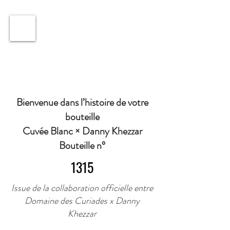
ℹ️ Horaire · Lundi au Vendredi : 9h à 11h et 16h30 à
18h30 | Mercredi : Fermé | Samedi : 9h à 11h30 ·
Bienvenue dans l’histoire de votre
bouteille
Cuvée Blanc × Danny Khezzar
Bouteille n°
1315
Issue de la collaboration officielle entre
Domaine des Curiades x Danny
Khezzar