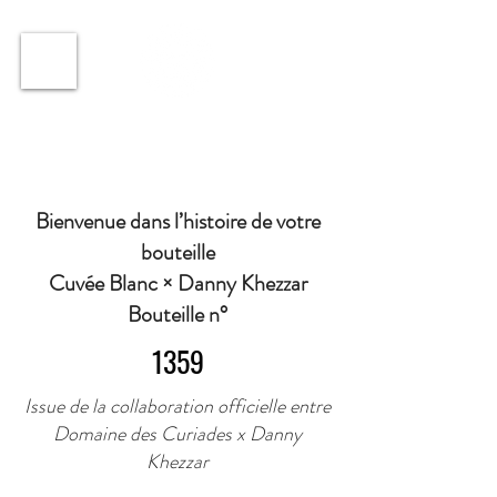
ℹ️ Horaire · Lundi au Vendredi : 9h à 11h et 16h30 à
18h30 | Mercredi : Fermé | Samedi : 9h à 11h30 ·
Bienvenue dans l’histoire de votre
bouteille
Cuvée Blanc × Danny Khezzar
Bouteille n°
1359
Issue de la collaboration officielle entre
Domaine des Curiades x Danny
Khezzar