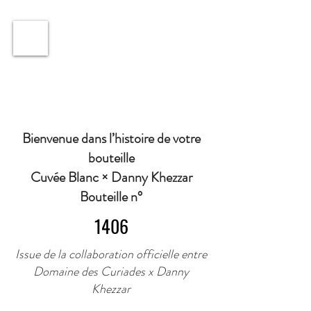
ℹ️ Horaire · Lundi au Vendredi : 9h à 11h et 16h30 à
18h30 | Mercredi : Fermé | Samedi : 9h à 11h30 ·
Bienvenue dans l’histoire de votre
bouteille
Cuvée Blanc × Danny Khezzar
Bouteille n°
1406
Issue de la collaboration officielle entre
Domaine des Curiades x Danny
Khezzar