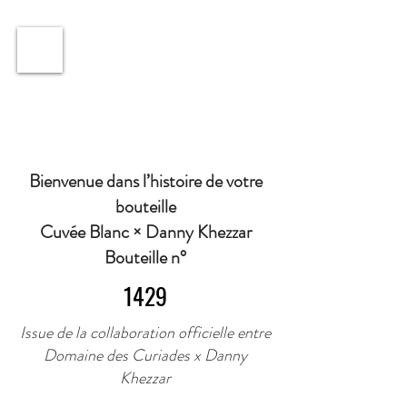
ℹ️ Horaire · Lundi au Vendredi : 9h à 11h et 16h30 à
18h30 | Mercredi : Fermé | Samedi : 9h à 11h30 ·
Bienvenue dans l’histoire de votre
bouteille
Cuvée Blanc × Danny Khezzar
Bouteille n°
1429
Issue de la collaboration officielle entre
Domaine des Curiades x Danny
Khezzar