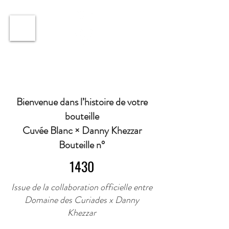
ℹ️ Horaire · Lundi au Vendredi : 9h à 11h et 16h30 à
18h30 | Mercredi : Fermé | Samedi : 9h à 11h30 ·
Bienvenue dans l’histoire de votre
bouteille
Cuvée Blanc × Danny Khezzar
Bouteille n°
1430
Issue de la collaboration officielle entre
Domaine des Curiades x Danny
Khezzar