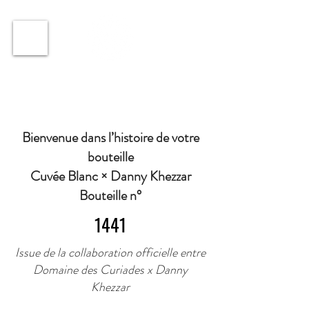
ℹ️ Horaire · Lundi au Vendredi : 9h à 11h et 16h30 à
18h30 | Mercredi : Fermé | Samedi : 9h à 11h30 ·
Bienvenue dans l’histoire de votre
bouteille
Cuvée Blanc × Danny Khezzar
Bouteille n°
1441
Issue de la collaboration officielle entre
Domaine des Curiades x Danny
Khezzar