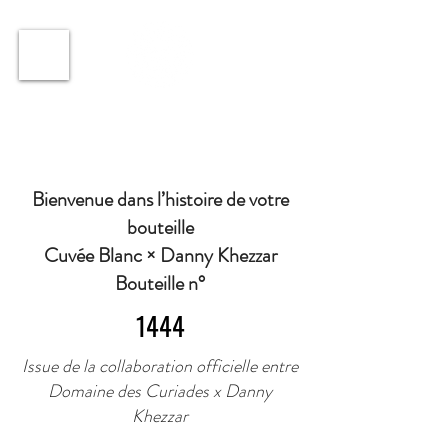
ℹ️ Horaire · Lundi au Vendredi : 9h à 11h et 16h30 à
18h30 | Mercredi : Fermé | Samedi : 9h à 11h30 ·
Bienvenue dans l’histoire de votre
bouteille
Cuvée Blanc × Danny Khezzar
Bouteille n°
1444
Issue de la collaboration officielle entre
Domaine des Curiades x Danny
Khezzar