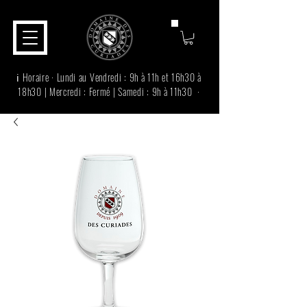
ℹ️ Horaire · Lundi au Vendredi : 9h à 11h et 16h30 à
18h30 | Mercredi : Fermé | Samedi : 9h à 11h30 ·