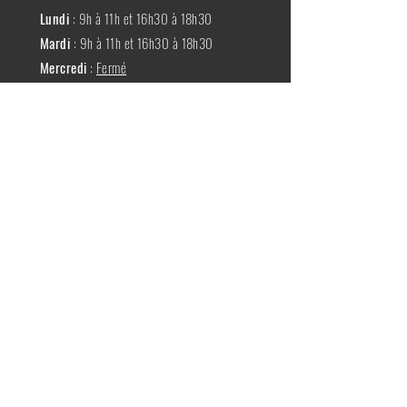
Lundi
: 9h à 11h et 16h30 à 18h30
Mardi
: 9h à 11h et 16h30 à 18h30
Mercredi
:
Fermé
Jeudi
:
9h à 11h et 16h30 à 18h30
Vendredi
: 9h à 11h et 16h30 à 18h30
Samedi
: 9h à 11h30
Dimache
:
Fermé
Livraison et retour
Politique du magasin
FAQ